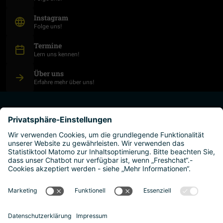
(Öffnet in neuem Fenster)
Instagram
Folge uns!
Termine
Lern uns kennen!
Über uns
Erfahre mehr über uns!
studium planen
hochschulen
leben und arbeiten
warum österreich?