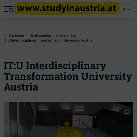
Zum Hauptinhalt springen
Zum Footer springen
DE
Zum Ende der Navigation springen
Zum Beginn der Navigation springen
Startseite
/
Hochschulen
/
Universitäten
/
IT:U Interdisciplinary Transformation University Austria
IT:U Interdisciplinary
Transformation University
Austria