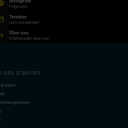
(Öffnet in neuem Fenster)
Instagram
Folge uns!
Termine
Lern uns kennen!
Über uns
Erfahre mehr über uns!
n und arbeiten
e & Visum
alt
erhaltungskosten
n
n