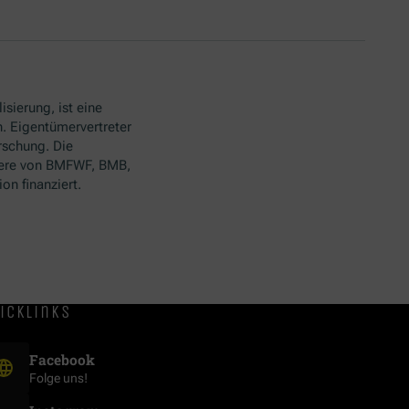
isierung, ist eine
. Eigentümervertreter
rschung. Die
ere von BMFWF, BMB,
n finanziert.
icklinks
(Öffnet in neuem Fenster)
Facebook
Folge uns!