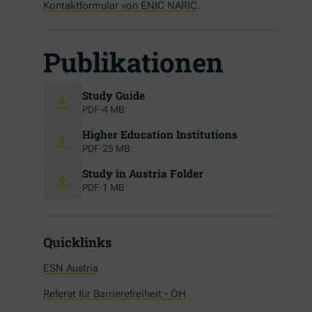
Kontaktformular von ENIC NARIC
.
Publikationen
(Öffnet in neuem Fenster)
Study Guide
PDF
·
4 MB
(Öffnet in neu
Higher Education Institutions
PDF
·
25 MB
(Öffnet in neuem Fen
Study in Austria Folder
PDF
·
1 MB
Quicklinks
ESN Austria
Referat für Barrierefreiheit - ÖH