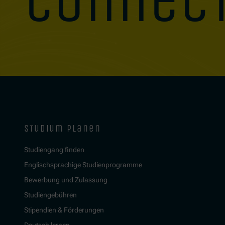
connec
studium planen
Studiengang finden
Englischsprachige Studienprogramme
Bewerbung und Zulassung
Studiengebühren
Stipendien & Förderungen