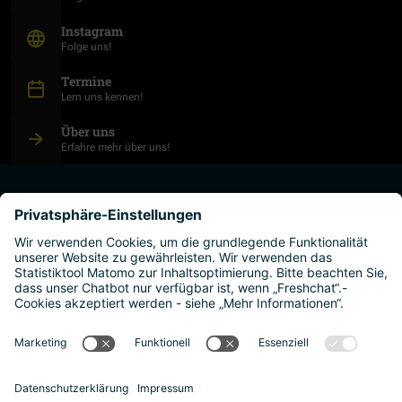
(Öffnet in neuem Fenster)
Instagram
Folge uns!
Termine
Lern uns kennen!
Über uns
Erfahre mehr über uns!
studium planen
hochschulen
leben und arbeiten
warum österreich?