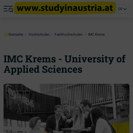
Zum Hauptinhalt springen
Zum Footer springen
DE
Zum Ende der Navigation springen
Zum Beginn der Navigation springen
Startseite
/
Hochschulen
/
Fachhochschulen
/
IMC Krems
IMC Krems - University of
Applied Sciences