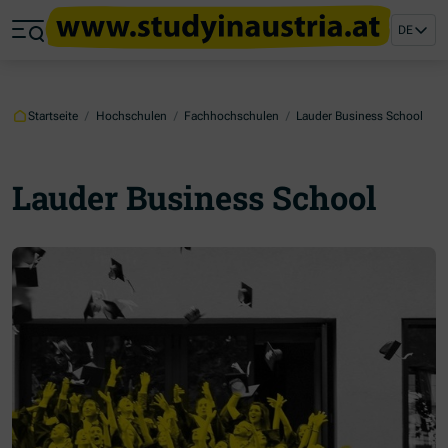
Zum Hauptinhalt springen
Zum Footer springen
DE
Zum Ende der Navigation springen
Zum Beginn der Navigation springen
Startseite
/
Hochschulen
/
Fachhochschulen
/
Lauder Business School
Lauder Business School