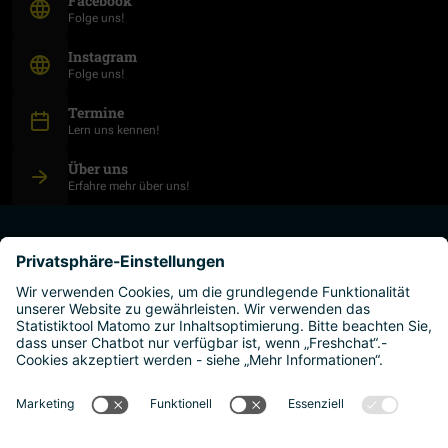
Facebook
Folge uns!
(Öffnet in neuem Fenster)
Instagram
Folge uns!
Termine
Lern uns kennen!
Über uns
Erfahre mehr über uns!
studium planen
hochschulen
leben und arbeiten
warum österreich?