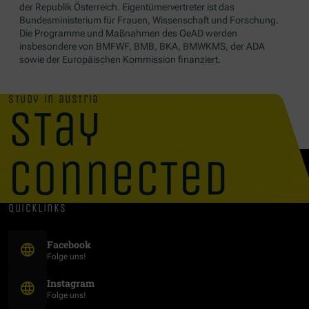
der Republik Österreich. Eigentümervertreter ist das
Bundesministerium für Frauen, Wissenschaft und Forschung.
Die Programme und Maßnahmen des OeAD werden
insbesondere von BMFWF, BMB, BKA, BMWKMS, der ADA
sowie der Europäischen Kommission finanziert.
study in austria
stay
connected
quicklinks
(Öffnet in neuem Fenster)
Facebook
Folge uns!
(Öffnet in neuem Fenster)
Instagram
Folge uns!