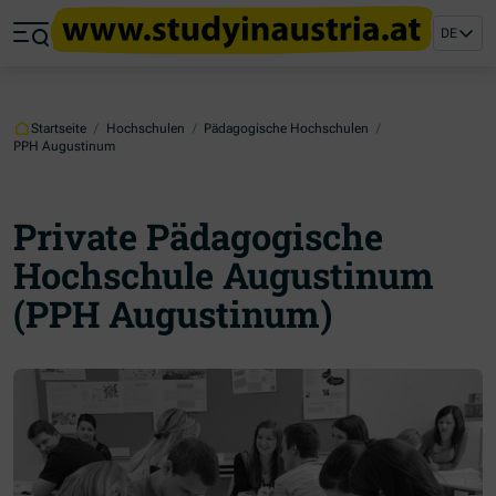
Zum Hauptinhalt springen
Zum Footer springen
DE
Zum Ende der Navigation springen
Zum Beginn der Navigation springen
Startseite
/
Hochschulen
/
Pädagogische Hochschulen
/
PPH Augustinum
Private Pädagogische
Hochschule Augustinum
(PPH Augustinum)