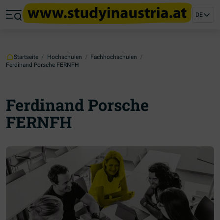
Zum Hauptinhalt springen
Zum Footer springen
DE
Zum Ende der Navigation springen
Zum Beginn der Navigation springen
Startseite
/
Hochschulen
/
Fachhochschulen
/
Ferdinand Porsche FERNFH
Ferdinand Porsche
FERNFH