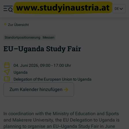
Zum Hauptinhalt springen
Zum Footer springen
DE
Zum Ende der Navigation springen
Zum Beginn der Navigation springen
Zur Übersicht
Standortpositionierung
Messen
EU–Uganda Study Fair
04. Juni 2026, 09:00 - 17:00 Uhr
Uganda
Delegation of the European Union to Uganda
Zum Kalender hinzufügen
In coordination with the Ministry of Education and Sports
and Makerere University, the EU Delegation to Uganda is
planning to organise an EU–Uganda Study Fair in June