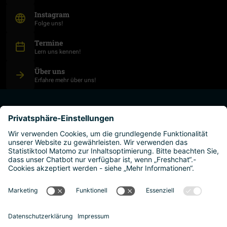
(Öffnet in neuem Fenster)
Instagram
Folge uns!
Termine
Lern uns kennen!
Über uns
Erfahre mehr über uns!
studium planen
hochschulen
leben und arbeiten
warum österreich?