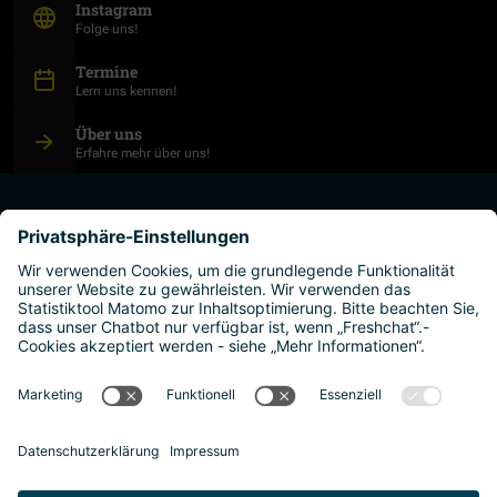
(Öffnet in neuem Fenster)
Instagram
Folge uns!
Termine
Lern uns kennen!
Über uns
Erfahre mehr über uns!
studium planen
hochschulen
leben und arbeiten
warum österreich?
Impressum