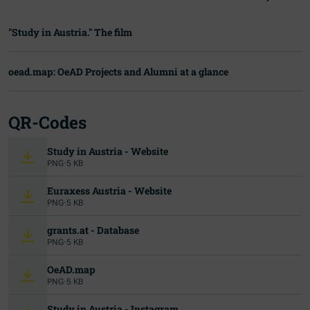
"Study in Austria." The film
oead.map: OeAD Projects and Alumni at a glance
QR-Codes
Study in Austria - Website
PNG
·
5 KB
Euraxess Austria - Website
PNG
·
5 KB
grants.at - Database
PNG
·
5 KB
OeAD.map
PNG
·
5 KB
Study in Austria - Instagram