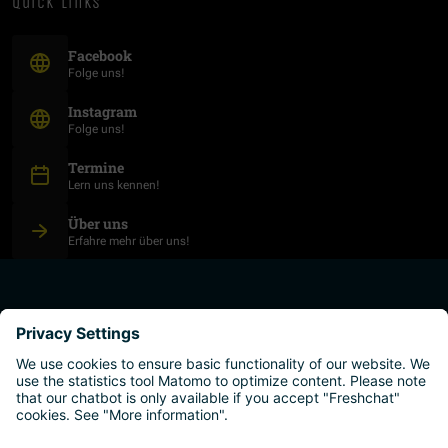
quick links
(Opens in new window)
Facebook
Folge uns!
(Opens in new window)
Instagram
Folge uns!
Termine
Lern uns kennen!
Über uns
Erfahre mehr über uns!
plan your studies
higher education institutions
live and work
why austria?