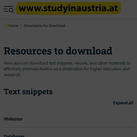
Jump to main content
Jump to footer
Skip navigation
Jump to navigation start
Home
/
Documents for Download
Resources to download
Here you can download text snippets, visuals, and other materials to
effectively promote Austria as a destination for higher education and
research.
Text snippets
Expand all
Websites
Databases