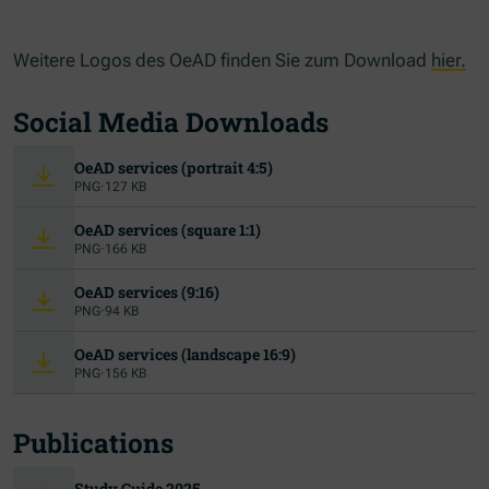
Weitere Logos des OeAD finden Sie zum Download
hier.
Social Media Downloads
OeAD services (portrait 4:5)
PNG
·
127 KB
OeAD services (square 1:1)
PNG
·
166 KB
OeAD services (9:16)
PNG
·
94 KB
OeAD services (landscape 16:9)
PNG
·
156 KB
Publications
(Opens in new window)
Study Guide 2025